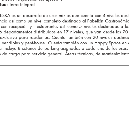
Terra Integral
tos:
LESKA es un desarrollo de usos mixtos que cuenta con 4 niveles de
ncia así como un nivel completo destinado al Pabellón Gastronómico
 con recepción y restaurante, así como 5 niveles destinados a las
6 departamentos distribuidos en 17 niveles, que van desde los 7
 exclusiva para residentes. Cuenta también con 20 niveles desti
vendibles y pent-house. Cuenta también con un Happy Space en e
 incluye 8 sótanos de parking asignados a cada uno de los usos, c
 de carga para servicio general. Áreas técnicas, de mantenimiento