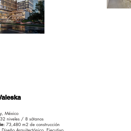
Valeska
y, México
32 niveles / 8 sótanos
73,480 m2 de construcción
ie:
Diseño Arquitectónico, Ejecutivo
: