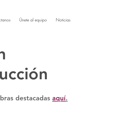
ctanos
Únete al equipo
Noticias
n
ucción
obras destacadas
aquí
.